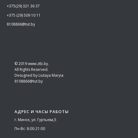
+375(29) 321 36 37
+375 (29) 509 10 11
8108866@tut.by
©
2019
www.ztb.by.
All Rights Reserved.
Desugned by Liutaya Maryia
8108866@tut.by
АДРЕС И ЧАСЫ РАБОТЫ
г. Минск, ул. Гуртьева,5
Пн-Вс: 8:00-21:00